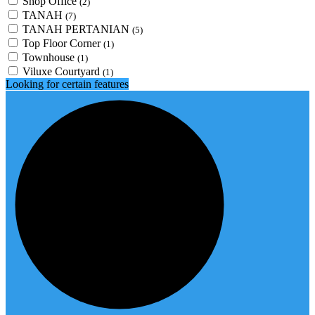
Shop Office
(2)
TANAH
(7)
TANAH PERTANIAN
(5)
Top Floor Corner
(1)
Townhouse
(1)
Viluxe Courtyard
(1)
Looking for certain features