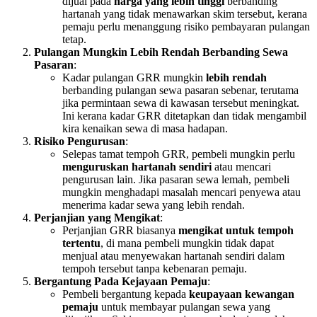
dijual pada
harga yang lebih tinggi
berbanding
hartanah yang tidak menawarkan skim tersebut, kerana
pemaju perlu menanggung risiko pembayaran pulangan
tetap.
Pulangan Mungkin Lebih Rendah Berbanding Sewa
Pasaran
:
Kadar pulangan GRR mungkin
lebih rendah
berbanding pulangan sewa pasaran sebenar, terutama
jika permintaan sewa di kawasan tersebut meningkat.
Ini kerana kadar GRR ditetapkan dan tidak mengambil
kira kenaikan sewa di masa hadapan.
Risiko Pengurusan
:
Selepas tamat tempoh GRR, pembeli mungkin perlu
menguruskan hartanah sendiri
atau mencari
pengurusan lain. Jika pasaran sewa lemah, pembeli
mungkin menghadapi masalah mencari penyewa atau
menerima kadar sewa yang lebih rendah.
Perjanjian yang Mengikat
:
Perjanjian GRR biasanya
mengikat untuk tempoh
tertentu
, di mana pembeli mungkin tidak dapat
menjual atau menyewakan hartanah sendiri dalam
tempoh tersebut tanpa kebenaran pemaju.
Bergantung Pada Kejayaan Pemaju
:
Pembeli bergantung kepada
keupayaan kewangan
pemaju
untuk membayar pulangan sewa yang