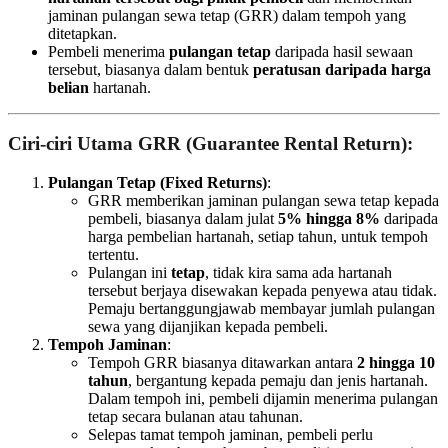
jaminan pulangan sewa tetap (GRR) dalam tempoh yang
ditetapkan.
Pembeli menerima
pulangan tetap
daripada hasil sewaan
tersebut, biasanya dalam bentuk
peratusan daripada harga
belian
hartanah.
Ciri-ciri Utama GRR (Guarantee Rental Return)
:
Pulangan Tetap (Fixed Returns)
:
GRR memberikan jaminan pulangan sewa tetap kepada
pembeli, biasanya dalam julat
5% hingga 8%
daripada
harga pembelian hartanah, setiap tahun, untuk tempoh
tertentu.
Pulangan ini
tetap
, tidak kira sama ada hartanah
tersebut berjaya disewakan kepada penyewa atau tidak.
Pemaju bertanggungjawab membayar jumlah pulangan
sewa yang dijanjikan kepada pembeli.
Tempoh Jaminan
:
Tempoh GRR biasanya ditawarkan antara
2 hingga 10
tahun
, bergantung kepada pemaju dan jenis hartanah.
Dalam tempoh ini, pembeli dijamin menerima pulangan
tetap secara bulanan atau tahunan.
Selepas tamat tempoh jaminan, pembeli perlu