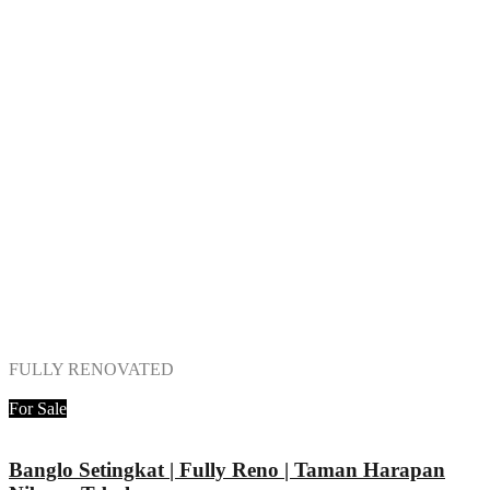
FULLY RENOVATED
Zack Zowani
GT Nelson Realty Sdn Bhd
For Sale
Banglo Setingkat | Fully Reno | Taman Harapan