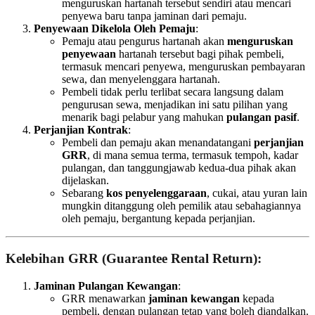
menguruskan hartanah tersebut sendiri atau mencari
penyewa baru tanpa jaminan dari pemaju.
Penyewaan Dikelola Oleh Pemaju
:
Pemaju atau pengurus hartanah akan
menguruskan
penyewaan
hartanah tersebut bagi pihak pembeli,
termasuk mencari penyewa, menguruskan pembayaran
sewa, dan menyelenggara hartanah.
Pembeli tidak perlu terlibat secara langsung dalam
pengurusan sewa, menjadikan ini satu pilihan yang
menarik bagi pelabur yang mahukan
pulangan pasif
.
Perjanjian Kontrak
:
Pembeli dan pemaju akan menandatangani
perjanjian
GRR
, di mana semua terma, termasuk tempoh, kadar
pulangan, dan tanggungjawab kedua-dua pihak akan
dijelaskan.
Sebarang
kos penyelenggaraan
, cukai, atau yuran lain
mungkin ditanggung oleh pemilik atau sebahagiannya
oleh pemaju, bergantung kepada perjanjian.
Kelebihan GRR (Guarantee Rental Return)
:
Jaminan Pulangan Kewangan
:
GRR menawarkan
jaminan kewangan
kepada
pembeli, dengan pulangan tetap yang boleh diandalkan.