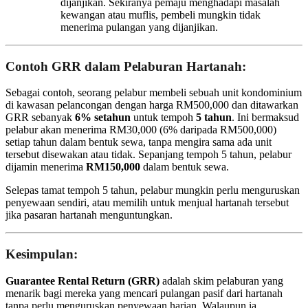
dijanjikan. Sekiranya pemaju menghadapi masalah
kewangan atau muflis, pembeli mungkin tidak
menerima pulangan yang dijanjikan.
Contoh GRR dalam Pelaburan Hartanah
:
Sebagai contoh, seorang pelabur membeli sebuah unit kondominium
di kawasan pelancongan dengan harga RM500,000 dan ditawarkan
GRR sebanyak
6% setahun
untuk tempoh
5 tahun
. Ini bermaksud
pelabur akan menerima RM30,000 (6% daripada RM500,000)
setiap tahun dalam bentuk sewa, tanpa mengira sama ada unit
tersebut disewakan atau tidak. Sepanjang tempoh 5 tahun, pelabur
dijamin menerima
RM150,000
dalam bentuk sewa.
Selepas tamat tempoh 5 tahun, pelabur mungkin perlu menguruskan
penyewaan sendiri, atau memilih untuk menjual hartanah tersebut
jika pasaran hartanah menguntungkan.
Kesimpulan
:
Guarantee Rental Return (GRR)
adalah skim pelaburan yang
menarik bagi mereka yang mencari pulangan pasif dari hartanah
tanpa perlu menguruskan penyewaan harian. Walaupun ia