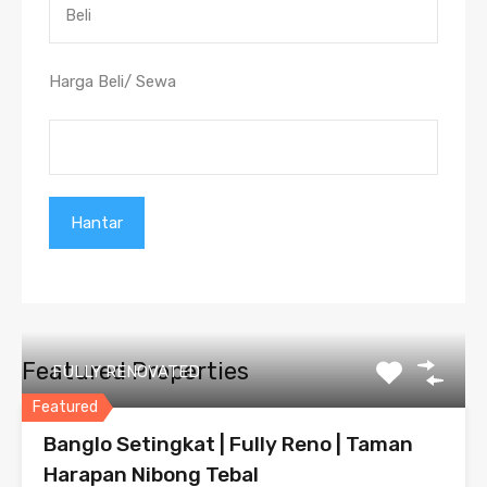
Harga Beli/ Sewa
Featured Properties
FULLY RENOVATED
Featured
Banglo Setingkat | Fully Reno | Taman
Harapan Nibong Tebal