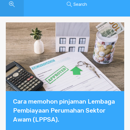
Search
Cara memohon pinjaman Lembaga
Pembiayaan Perumahan Sektor
Awam (LPPSA).