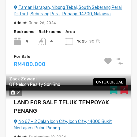
Taman Harapan, Nibong Tebal, South Seberang Perai
District, Seberang Perai, Penang, 14300, Malaysia
Added:
June 26, 2024
Bedrooms
Bathrooms
Area
sq ft
4
1625
4
For Sale
RM480,000
Zack Zowani
UNTUK DIJUAL
GT Nelson Realty Sdn Bhd
31
LAND FOR SALE TELUK TEMPOYAK
PENANG
No 67 – 2 Jalan Icon City, Icon City, 14000 Bukit
Mertajam, Pulau Pinang
Added:
September 19, 2024