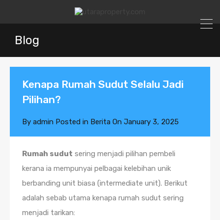
Blog
Kenapa Rumah Sudut Selalu Jadi
Pilihan?
By
admin
Posted in
Berita
On
January 3, 2025
Rumah sudut
sering menjadi pilihan pembeli
kerana ia mempunyai pelbagai kelebihan unik
berbanding unit biasa (intermediate unit). Berikut
adalah sebab utama kenapa rumah sudut sering
menjadi tarikan: