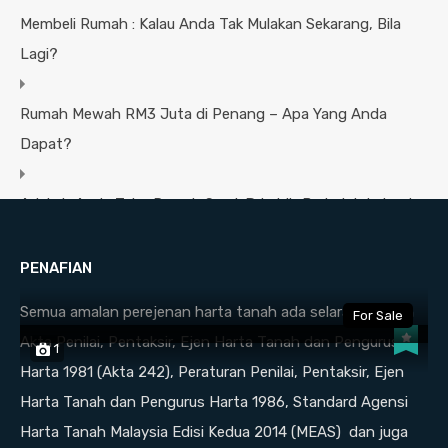
Membeli Rumah : Kalau Anda Tak Mulakan Sekarang, Bila
Lagi?
Rumah Mewah RM3 Juta di Penang – Apa Yang Anda
Dapat?
Adakah Anda Tahu Rumah Semi-D Lebih Berbaloi daripada
Banglo?
PENAFIAN
Featured Properties
Semua amalan perejenan harta tanah ada selaras dengan
For Sale
Akta Penilai, Pentaksir, Ejen Harta Tanah dan Pengurus
1
Harta 1981 (Akta 242), Peraturan Penilai, Pentaksir, Ejen
Corner Lot Dua Tingkat Taman Seri
Harta Tanah dan Pengurus Harta 1986, Standard Agensi
Serdang.
Harta Tanah Malaysia Edisi Kedua 2014 (MEAS) dan juga
Kepala Batas, North Seberang Perai District,