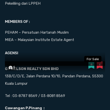
Pekeliling dari LPPEH
Seberang Perai, Penang, 13200, Malaysia
Added:
June 26, 2024
Bedrooms
Bathrooms
MEMBERS OF :
5
3
PEHAM – Persatuan Hartanah Muslim
For Sale
MIEA – Malaysian Institute Estate Agent
RM570,000
AGENSI
For Sale
5
GT NELSON REALTY SDN BHD
CORNER LOT TAMAN BESTARI, KUALA
13B/C/D/E, Jalan Perdana 10/10, Pandan Perdana, 55300
KETIL KEDAH
Kuala Lumpur
Kuala Ketil, Baling, Kedah, Malaysia
Tel : 03-8787 8569 / 03-8081 8569
Added:
Bedrooms
Bathrooms
Area
Cawangan P.Pinang :