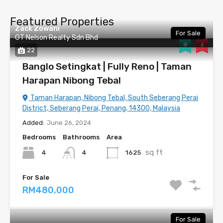
Featured Properties
Zack Zowani
For Sale
GT Nelson Realty Sdn Bhd
22
Banglo Setingkat | Fully Reno | Taman
Harapan Nibong Tebal
Taman Harapan, Nibong Tebal, South Seberang Perai
District, Seberang Perai, Penang, 14300, Malaysia
Added:
June 26, 2024
Bedrooms
Bathrooms
Area
sq ft
4
1625
4
For Sale
RM480,000
For Sale