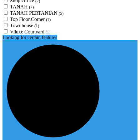
Shop Office
(2)
TANAH
(7)
TANAH PERTANIAN
(5)
Top Floor Corner
(1)
Townhouse
(1)
Viluxe Courtyard
(1)
Looking for certain features