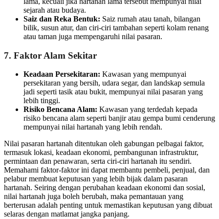
lama, kecuali jika hartanah lama tersebut mempunyai nilai
sejarah atau budaya.
Saiz dan Reka Bentuk:
Saiz rumah atau tanah, bilangan
bilik, susun atur, dan ciri-ciri tambahan seperti kolam renang
atau taman juga mempengaruhi nilai pasaran.
7. Faktor Alam Sekitar
Keadaan Persekitaran:
Kawasan yang mempunyai
persekitaran yang bersih, udara segar, dan landskap semula
jadi seperti tasik atau bukit, mempunyai nilai pasaran yang
lebih tinggi.
Risiko Bencana Alam:
Kawasan yang terdedah kepada
risiko bencana alam seperti banjir atau gempa bumi cenderung
mempunyai nilai hartanah yang lebih rendah.
Nilai pasaran hartanah ditentukan oleh gabungan pelbagai faktor,
termasuk lokasi, keadaan ekonomi, pembangunan infrastruktur,
permintaan dan penawaran, serta ciri-ciri hartanah itu sendiri.
Memahami faktor-faktor ini dapat membantu pembeli, penjual, dan
pelabur membuat keputusan yang lebih bijak dalam pasaran
hartanah. Seiring dengan perubahan keadaan ekonomi dan sosial,
nilai hartanah juga boleh berubah, maka pemantauan yang
berterusan adalah penting untuk memastikan keputusan yang dibuat
selaras dengan matlamat jangka panjang.