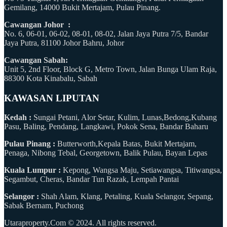
Gemilang, 14000 Bukit Mertajam, Pulau Pinang.
Cawangan Johor :
No. 6, 06-01, 06-02, 08-01, 08-02, Jalan Jaya Putra 7/5, Bandar
Jaya Putra, 81100 Johor Bahru, Johor
Cawangan Sabah:
Unit 5, 2nd Floor, Block G, Metro Town, Jalan Bunga Ulam Raja,
88300 Kota Kinabalu, Sabah
KAWASAN LIPUTAN
Kedah :
Sungai Petani, Alor Setar, Kulim, Lunas,Bedong,Kubang
Pasu, Baling, Pendang, Langkawi, Pokok Sena, Bandar Baharu
Pulau Pinang :
Butterworth,Kepala Batas, Bukit Mertajam,
Penaga, Nibong Tebal, Georgetown, Balik Pulau, Bayan Lepas
Kuala Lumpur :
Kepong, Wangsa Maju, Setiawangsa, Titiwangsa,
Segambut, Cheras, Bandar Tun Razak, Lempah Pantai
Selangor :
Shah Alam, Klang, Petaling, Kuala Selangor, Sepang,
Sabak Bernam, Puchong
Utaraproperty.Com © 2024. All rights reserved.