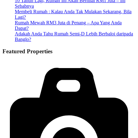
10 Tahun Lagi, Rumah Ini Akan Bernilai RM1 Juta – Ini
Sebabnya
Membeli Rumah : Kalau Anda Tak Mulakan Sekarang, Bila
Lagi?
Rumah Mewah RM3 Juta di Penang – Apa Yang Anda
Dapat?
Adakah Anda Tahu Rumah Semi-D Lebih Berbaloi daripada
Banglo?
Featured Properties