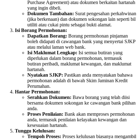
Purchase Agreement) atau dokumen berkaitan hartanah
yang ingin dibeli.
Dokumen Tambahan:
Surat pengesahan perkahwinan
(jika berkenaan) dan dokumen sokongan lain seperti bil
utiliti atau cukai pintu sebagai bukti alamat.
Isi Borang Permohonan:
Dapatkan Borang:
Borang permohonan pinjaman
boleh didapati di cawangan bank yang menyertai SJKP
atau melalui laman web bank.
Isi Maklumat Lengkap:
Isi semua butiran yang
diperlukan dalam borang permohonan, termasuk
butiran peribadi, maklumat kewangan, dan maklumat
hartanah.
Nyatakan SJKP:
Pastikan anda menyatakan bahawa
permohonan adalah di bawah Skim Jaminan Kredit
Perumahan.
Hantar Permohonan:
Serahkan Dokumen:
Bawa borang yang telah diisi
bersama dokumen sokongan ke cawangan bank pilihan
anda.
Proses Penilaian:
Bank akan memproses permohonan
anda, termasuk penilaian kelayakan kewangan dan
kesesuaian hartanah.
Tunggu Kelulusan:
Tempoh Proses:
Proses kelulusan biasanya mengambil