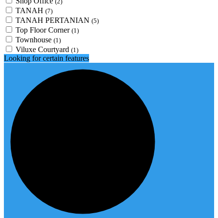
Shop Office
(2)
TANAH
(7)
TANAH PERTANIAN
(5)
Top Floor Corner
(1)
Townhouse
(1)
Viluxe Courtyard
(1)
Looking for certain features