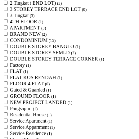
2 Tingkat ( END LOT)
(3)
3 STOREY TERRACE END LOT
(0)
3 Tingkat
(3)
4TH FLOOR
(1)
APARTMENT
(3)
BRAND NEW
(2)
CONDOMINIUM
(15)
DOUBLE STOREY BANGLO
(1)
DOUBLE STOREY SEMI-D
(2)
DOUBLE STOREY TERRACE CORNER
(1)
Factory
(1)
FLAT
(1)
FLAT KOS RENDAH
(1)
FLOOR 4 FLAT
(0)
Gated & Guarded
(1)
GROUND FLOOR
(1)
NEW PROJECT LANDED
(1)
Pangsapuri
(1)
Residential House
(1)
Service Apartment
(1)
Service Appartment
(1)
Service Residence
(1)