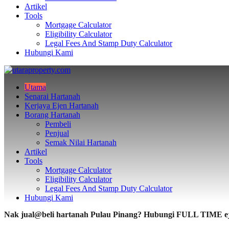
Artikel
Tools
Mortgage Calculator
Eligibility Calculator
Legal Fees And Stamp Duty Calculator
Hubungi Kami
Utama
Senarai Hartanah
Kerjaya Ejen Hartanah
Borang Hartanah
Pembeli
Penjual
Semak Nilai Hartanah
Artikel
Tools
Mortgage Calculator
Eligibility Calculator
Legal Fees And Stamp Duty Calculator
Hubungi Kami
Nak jual@beli hartanah Pulau Pinang? Hubungi FULL TIME eje